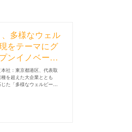
ngX』、多様なウェル
現をテーマにグ
プンイノベーシ
ム二期目をロー
（本社：東京都港区、代表取
業種を超えた大企業ととも
アップ募集を開
応じた「多様なウェルビーイ
世界中のスタートアップと連
バル・オープンイノベーショ