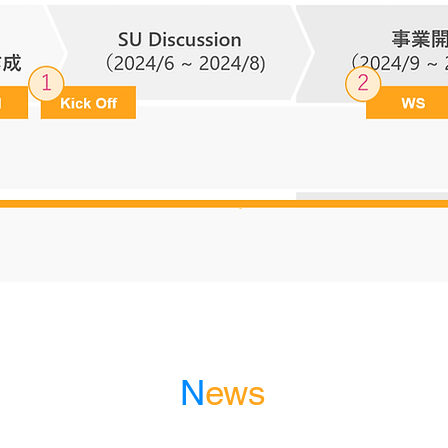
N
ews