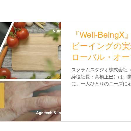
『Well-Bei
ビーイングの実
ローバル・オー
ョン・プログラ
スクラムスタジオ株式会社
締役社長：髙橋正巳）は、
ンチ、スタート
に、一人ひとりのニーズに
始
ングの実現」をテーマに、
携・事業共創を行うグロー
ン・プログラム『Well-...