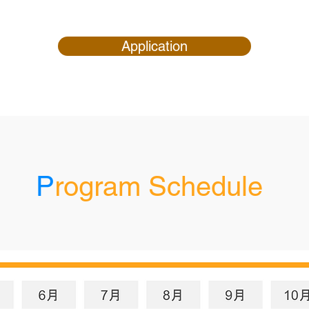
Application
P
rogram Schedule