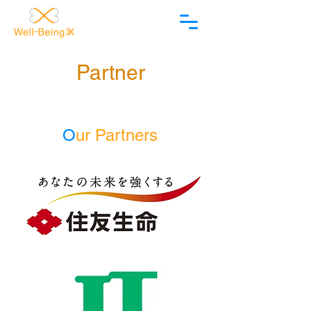
Partner
O
ur P
artners