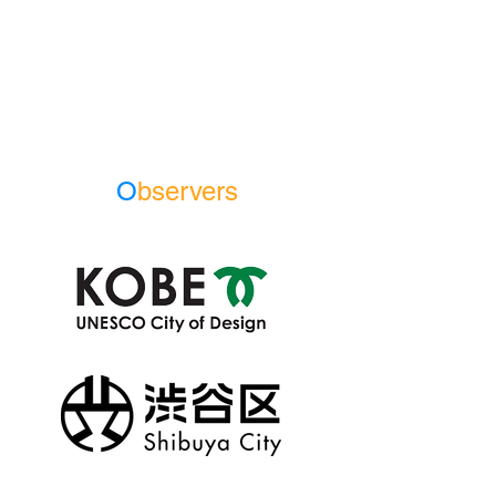
O
bservers