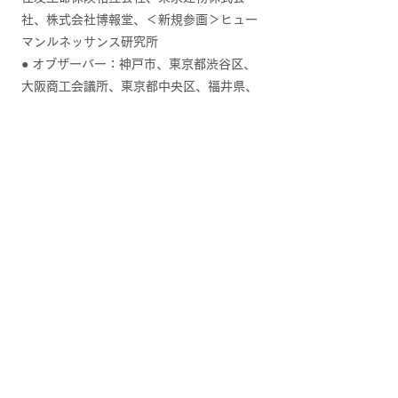
社、株式会社博報堂、＜新規参画＞ヒュー
マンルネッサンス研究所
● オブザーバー：神戸市、東京都渋谷区、
大阪商工会議所、東京都中央区、福井県、
鹿嶋市
● リソースパートナー：CIC Japan合同会
社
● 公式ウェブサイト： https://www.well-
beingx.com/
● 開催期間：2022年3月から2024年12
月迄の3年間プログラム
三期目プログラムは、2024年4月から
2024年12月迄を予定
● スケジュール（予定）
○ メンタリング・事業開発期間：
2024/3月~ 2024/12月
○ デモデイ（成果発表イベント）：
2024/12月